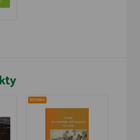
U
kty
NOVINKA