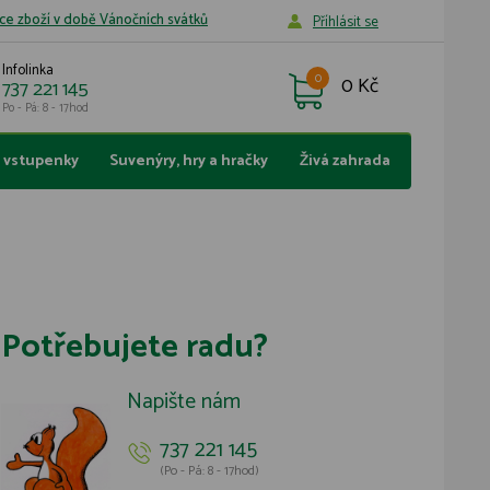
ce zboží v době Vánočních svátků
Příhlásit se
Infolinka
0
0 Kč
737 221 145
Po - Pá: 8 - 17hod
a vstupenky
Suvenýry, hry a hračky
Živá zahrada
Potřebujete radu?
Napište nám
737 221 145
(Po - Pá: 8 - 17hod)