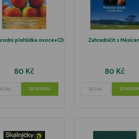
árodní přehlídka ovoce+CD
Zahradničit s Měsíce
80 Kč
80 Kč
DO KOŠÍKU
DO KOŠÍK
DETAIL
DETAIL