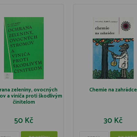
rana zeleniny, ovocných
Chemie na zahrádc
v a viniča proti škodlivým
činitelom
50 Kč
30 Kč