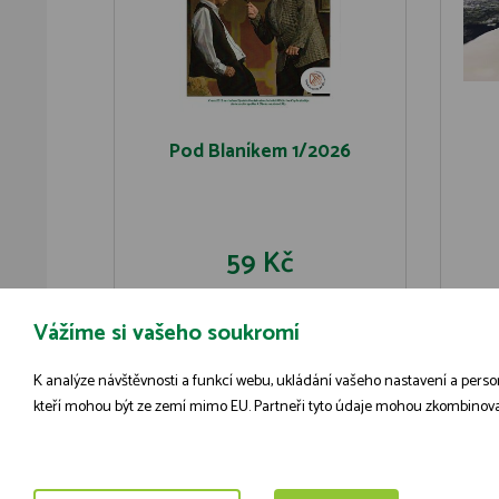
Pod Blaníkem 1/2026
59 Kč
Vážíme si vašeho soukromí
DO KOŠÍKU
DETAIL
K analýze návštěvnosti a funkcí webu, ukládání vašeho nastavení a person
kteří mohou být ze zemí mimo EU. Partneři tyto údaje mohou zkombinovat s 
© 2009-2026 ČSOP Vlašim,
všechna práva vyhrazena