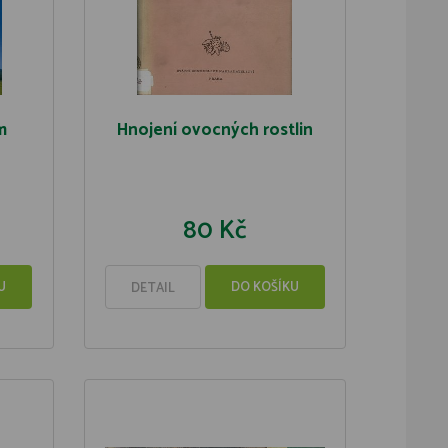
m
Hnojení ovocných rostlin
80 Kč
U
DO KOŠÍKU
DETAIL