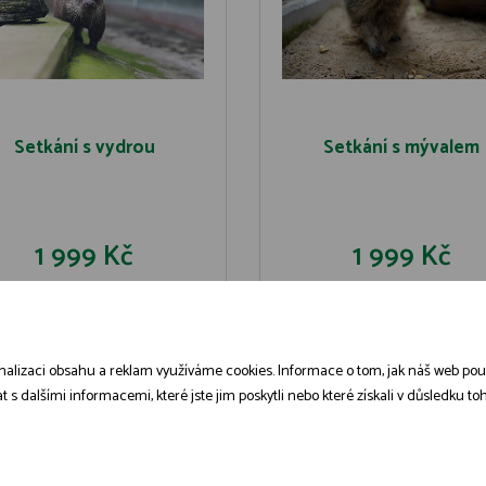
Setkání s vydrou
Setkání s mývalem
1 999 Kč
1 999 Kč
DO KOŠÍKU
DO KOŠÍK
DETAIL
DETAIL
alizaci obsahu a reklam využíváme cookies. Informace o tom, jak náš web použív
dalšími informacemi, které jste jim poskytli nebo které získali v důsledku toho
Zásady zpracování souborů cookies