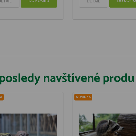
DO KOŠÍKU
DO KOŠÍK
DETAIL
DETAIL
posledy navštívené produ
A
NOVINKA