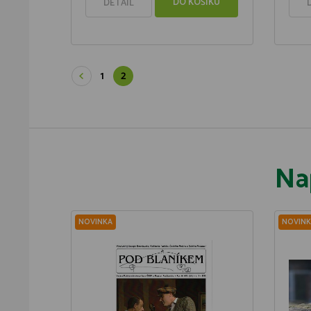
DO KOŠÍKU
DETAIL
1
2
Na
NOVINKA
NOVINK