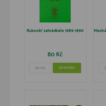
Rukověť zahrádkáře 1989-1990
Mezin
80 Kč
DO KOŠÍKU
DETAIL