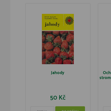
Jahody
Och
stromo
50 Kč