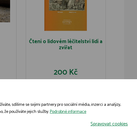
Čtení o lidovém léčitelství lidí a
zvířat
200 Kč
U
DO KOŠÍKU
DETAIL
áte, sdílíme se svými partnery pro sociální média, inzerci a analýzy,
, že používáte jejich služby.
Podrobné informace
Spravovat cookies
Grafický návrh
KošnarDesign.cz
a zpracoval
Jan Čech