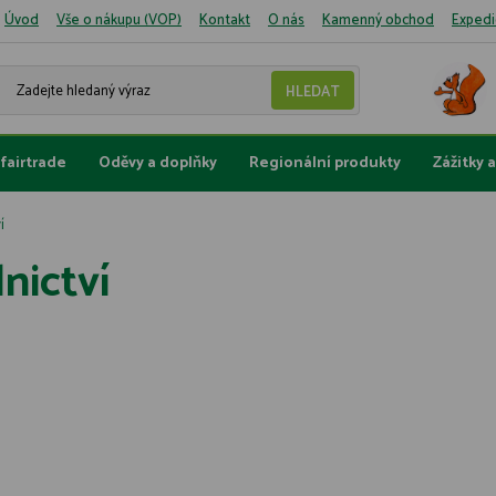
Úvod
Vše o nákupu (VOP)
Kontakt
O nás
Kamenný obchod
Expedi
fairtrade
Oděvy a doplňky
Regionální produkty
Zážitky 
í
nictví