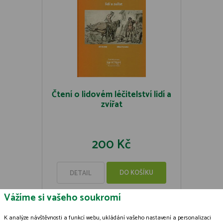
Čtení o lidovém léčitelství lidí a
zvířat
200 Kč
DO KOŠÍKU
DETAIL
Vážíme si vašeho soukromí
K analýze návštěvnosti a funkcí webu, ukládání vašeho nastavení a personalizaci