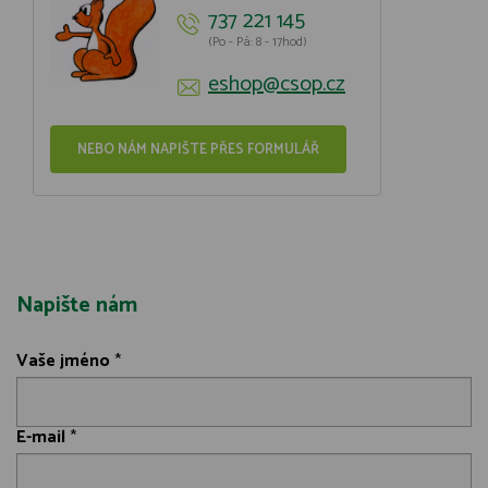
737 221 145
(Po - Pá: 8 - 17hod)
eshop@csop.cz
NEBO NÁM NAPIŠTE PŘES FORMULÁŘ
Napište nám
Vaše jméno
*
E-mail
*