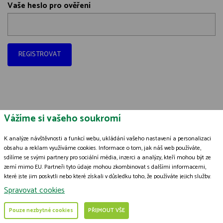
Vaše heslo pro ověření
Vážíme si vašeho soukromí
Zásady zpracování souborů cookies
K analýze návštěvnosti a funkcí webu, ukládání vašeho nastavení a personalizaci
© 2009-2026 ČSOP Vlašim,
všechna práva vyhrazena
obsahu a reklam využíváme cookies. Informace o tom, jak náš web používáte,
Grafický návrh
KošnarDesign.cz
a zpracoval
Jan Čech
sdílíme se svými partnery pro sociální média, inzerci a analýzy, kteří mohou být ze
zemí mimo EU. Partneři tyto údaje mohou zkombinovat s dalšími informacemi,
které jste jim poskytli nebo které získali v důsledku toho, že používáte jejich služby.
Podrobné informace
Spravovat cookies
Pouze nezbytné cookies
PŘIJMOUT VŠE