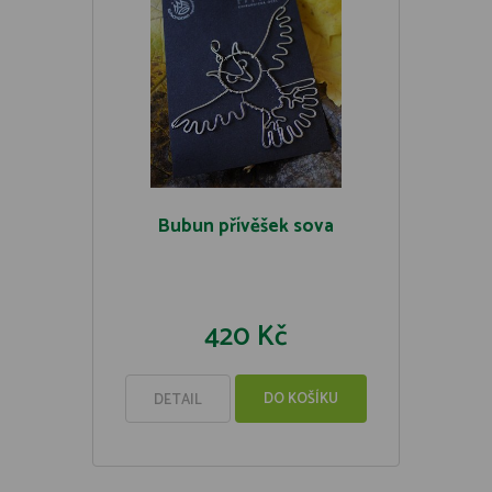
Bubun přívěšek sova
420 Kč
DO KOŠÍKU
DETAIL