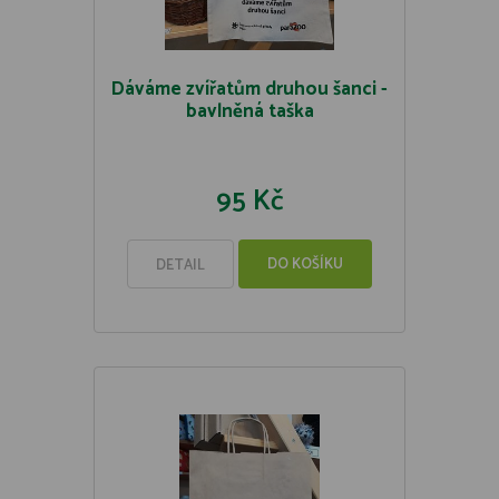
Dáváme zvířatům druhou šanci -
bavlněná taška
95 Kč
DO KOŠÍKU
DETAIL