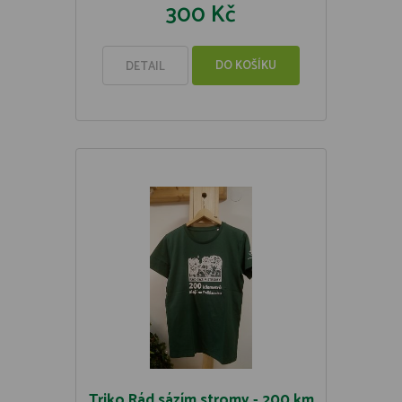
300 Kč
DO KOŠÍKU
DETAIL
Triko Rád sázím stromy - 200 km