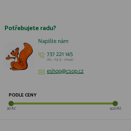
Potřebujete radu?
Napište nám
737 221 145
(Po - Pá: 8 - 17hod)
eshop@csop.cz
PODLE CENY
30 Kč
420 Kč