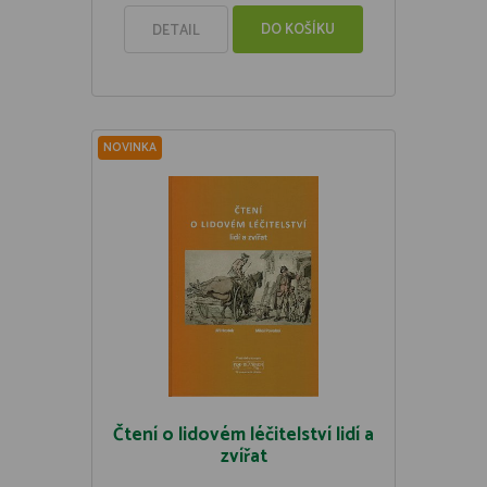
DO KOŠÍKU
DETAIL
NOVINKA
Čtení o lidovém léčitelství lidí a
zvířat