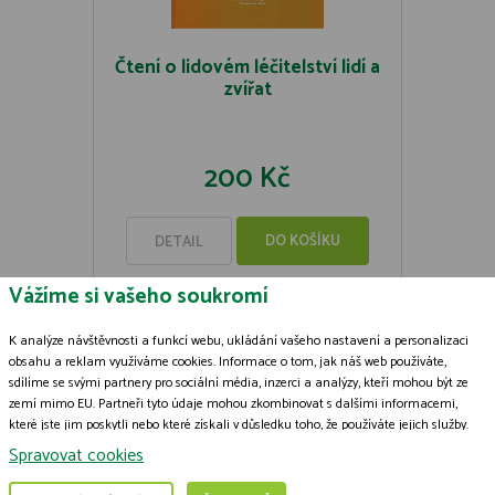
Čtení o lidovém léčitelství lidí a
zvířat
200 Kč
DO KOŠÍKU
DETAIL
Vážíme si vašeho soukromí
K analýze návštěvnosti a funkcí webu, ukládání vašeho nastavení a personalizaci
obsahu a reklam využíváme cookies. Informace o tom, jak náš web používáte,
sdílíme se svými partnery pro sociální média, inzerci a analýzy, kteří mohou být ze
Zásady zpracování souborů cookies
zemí mimo EU. Partneři tyto údaje mohou zkombinovat s dalšími informacemi,
které jste jim poskytli nebo které získali v důsledku toho, že používáte jejich služby.
© 2009-2026 ČSOP Vlašim,
všechna práva vyhrazena
Podrobné informace
Grafický návrh
KošnarDesign.cz
a zpracoval
Jan Čech
Spravovat cookies