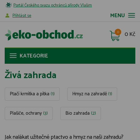
Portál Českého svazu ochránců přírody Vlašim
MENU
Příhlásit se
0
0 Kč
KATEGORIE
Živá zahrada
Ptačí krmítka a pítka
(1)
Hmyz na zahradě
(1)
Plašiče, ochrany
(3)
Bio zahrada
(2)
Jak nalákat užitečné ptactvo a hmyz na naši zahradu?