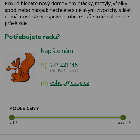
Pokud hledáte nový domov pro ptáčky, motýly, včelky
apod. nebo naopak nechcete s nějakými živočichy sdílet
domácnost jste ve správné rubrice - vše totiž naleznete
právě zde.
Potřebujete radu?
Napište nám
737 221 145
(Po - Pá: 8 - 17hod)
eshop@csop.cz
PODLE CENY
110 Kč
1 440 Kč