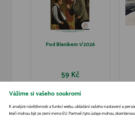
Pod Blaníkem 1/2026
59 Kč
Vážíme si vašeho soukromí
DO KOŠÍKU
DETAIL
K analýze návštěvnosti a funkcí webu, ukládání vašeho nastavení a person
kteří mohou být ze zemí mimo EU. Partneři tyto údaje mohou zkombinovat s 