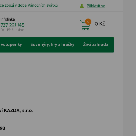
ce zboží v době Vánočních svátků
Příhlásit se
Infolinka
0
0 Kč
737 221 145
Po - Pá: 8 - 17hod
a vstupenky
Suvenýry, hry a hračky
Živá zahrada
í KAZDA, s.r.o.
93