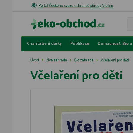
Portál Českého svazu ochránců přírody Vlašim
Charitativní dárky
Publikace
Domácnost, Bio a 
Úvod
Živá zahrada
Bio zahrada
Včelaření pro děti
Včelaření pro děti