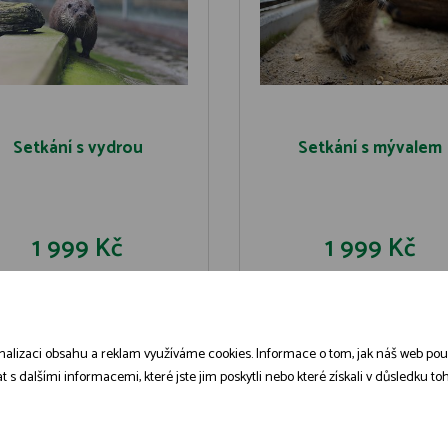
Setkání s vydrou
Setkání s mývalem
1 999 Kč
1 999 Kč
DO KOŠÍKU
DO KOŠÍK
DETAIL
DETAIL
alizaci obsahu a reklam využíváme cookies. Informace o tom, jak náš web použív
dalšími informacemi, které jste jim poskytli nebo které získali v důsledku toho