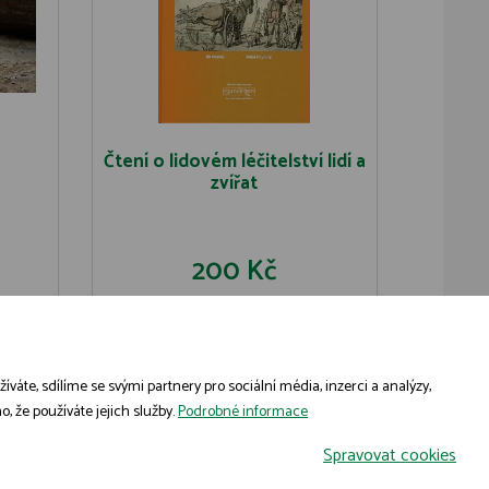
Čtení o lidovém léčitelství lidí a
zvířat
200 Kč
U
DO KOŠÍKU
DETAIL
áte, sdílíme se svými partnery pro sociální média, inzerci a analýzy,
, že používáte jejich služby.
Podrobné informace
Spravovat cookies