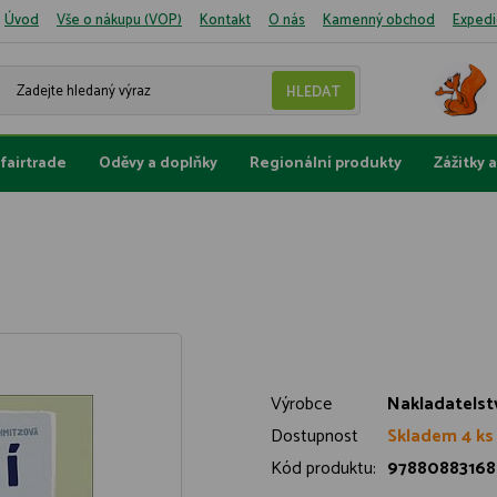
Úvod
Vše o nákupu (VOP)
Kontakt
O nás
Kamenný obchod
Expedi
fairtrade
Oděvy a doplňky
Regionální produkty
Zážitky 
Výrobce
Nakladatelstv
Dostupnost
Skladem 4 ks
Kód produktu:
97880883168