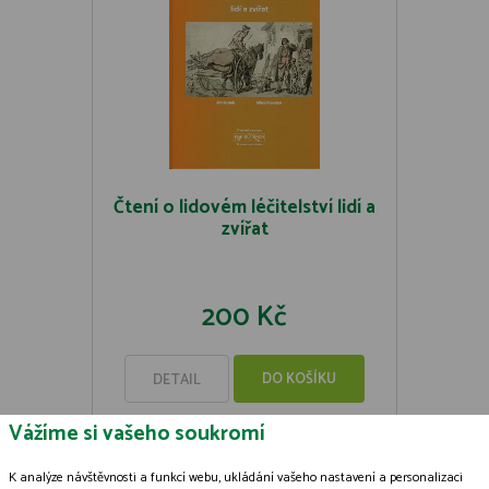
Čtení o lidovém léčitelství lidí a
zvířat
200 Kč
DO KOŠÍKU
DETAIL
Vážíme si vašeho soukromí
K analýze návštěvnosti a funkcí webu, ukládání vašeho nastavení a personalizaci