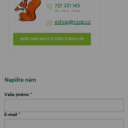
737 221 145
(Po - Pá: 8 - 17hod)
eshop@csop.cz
NEBO NÁM NAPIŠTE PŘES FORMULÁŘ
Napište nám
Vaše jméno
*
E-mail
*