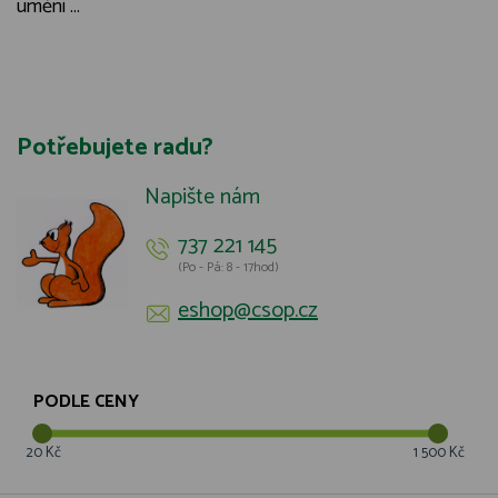
umění ...
Potřebujete radu?
Napište nám
737 221 145
(Po - Pá: 8 - 17hod)
eshop@csop.cz
PODLE CENY
20 Kč
1 500 Kč