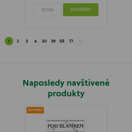
DO KOŠÍKU
DETAIL
1
2
3
4
20
39
58
77
Naposledy navštívené
produkty
NOVINKA