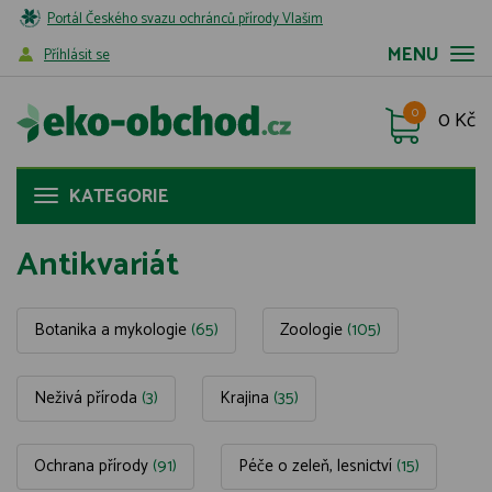
Portál Českého svazu ochránců přírody Vlašim
MENU
Příhlásit se
0
0 Kč
KATEGORIE
Antikvariát
Botanika a mykologie
(65)
Zoologie
(105)
Neživá příroda
(3)
Krajina
(35)
Ochrana přírody
(91)
Péče o zeleň, lesnictví
(15)