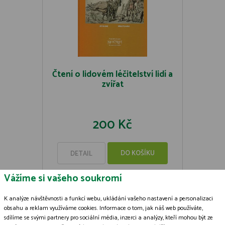
Čtení o lidovém léčitelství lidí a
zvířat
200 Kč
DO KOŠÍKU
DETAIL
Vážíme si vašeho soukromí
K analýze návštěvnosti a funkcí webu, ukládání vašeho nastavení a personalizaci
obsahu a reklam využíváme cookies. Informace o tom, jak náš web používáte,
sdílíme se svými partnery pro sociální média, inzerci a analýzy, kteří mohou být ze