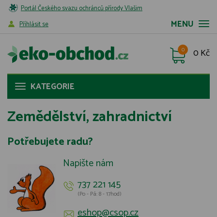
Portál Českého svazu ochránců přírody Vlašim
MENU
Příhlásit se
0
0 Kč
KATEGORIE
Zemědělství, zahradnictví
Potřebujete radu?
Napište nám
737 221 145
(Po - Pá: 8 - 17hod)
eshop@csop.cz