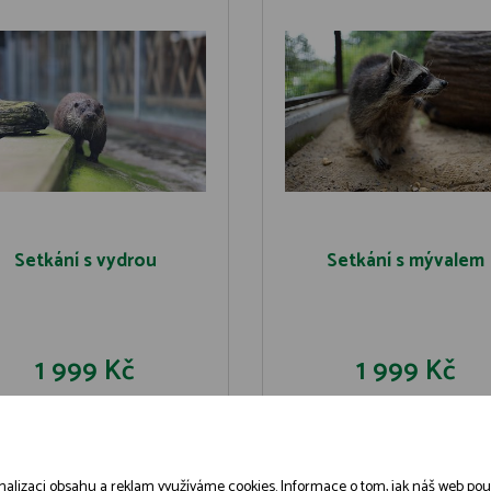
Setkání s vydrou
Setkání s mývalem
1 999 Kč
1 999 Kč
DO KOŠÍKU
DO KOŠÍK
DETAIL
DETAIL
alizaci obsahu a reklam využíváme cookies. Informace o tom, jak náš web použív