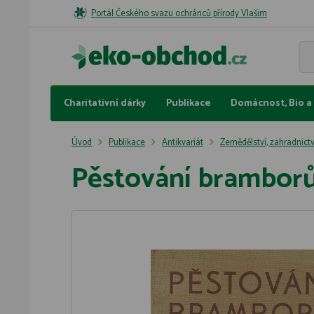
Portál Českého svazu ochránců přírody Vlašim
Charitativní dárky
Publikace
Domácnost, Bio a 
Úvod
Publikace
Antikvariát
Zemědělství, zahradnictv
Pěstování brambor