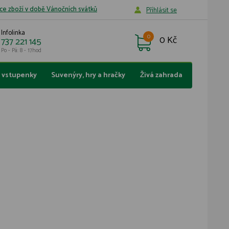
ce zboží v době Vánočních svátků
Příhlásit se
Infolinka
0
0 Kč
737 221 145
Po - Pá: 8 - 17hod
a vstupenky
Suvenýry, hry a hračky
Živá zahrada