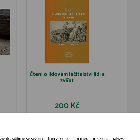
Čtení o lidovém léčitelství lidí a
zvířat
200 Kč
U
DO KOŠÍKU
DETAIL
áte, sdílíme se svými partnery pro sociální média, inzerci a analýzy,