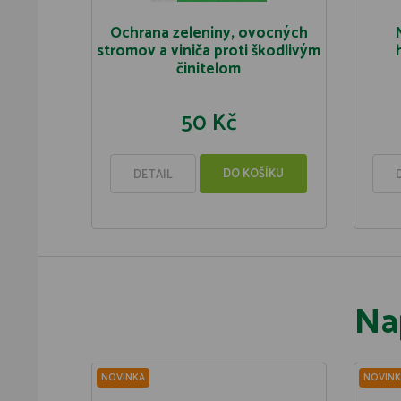
Ochrana zeleniny, ovocných
stromov a viniča proti škodlivým
činitelom
50 Kč
DO KOŠÍKU
DETAIL
Na
NOVINKA
NOVINK