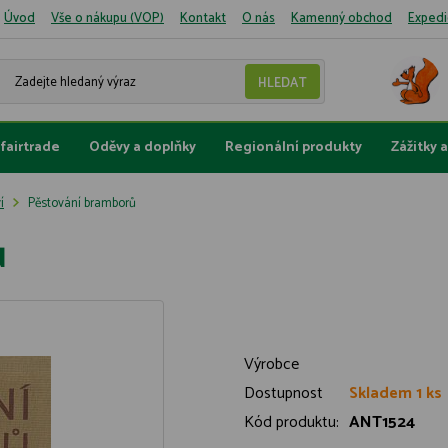
Úvod
Vše o nákupu (VOP)
Kontakt
O nás
Kamenný obchod
Expedi
fairtrade
Oděvy a doplňky
Regionální produkty
Zážitky 
í
Pěstování bramborů
ů
Výrobce
Dostupnost
Skladem 1 ks
Kód produktu:
ANT1524