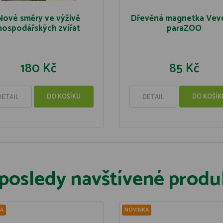
Nové směry ve výživě
Dřevěná magnetka Vev
hospodářských zvířat
paraZOO
180 Kč
85 Kč
DO KOŠÍKU
DO KOŠÍK
DETAIL
DETAIL
posledy navštívené produ
A
NOVINKA