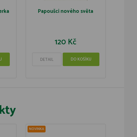
erka
Papoušci nového světa
120 Kč
U
DO KOŠÍKU
DETAIL
kty
NOVINKA