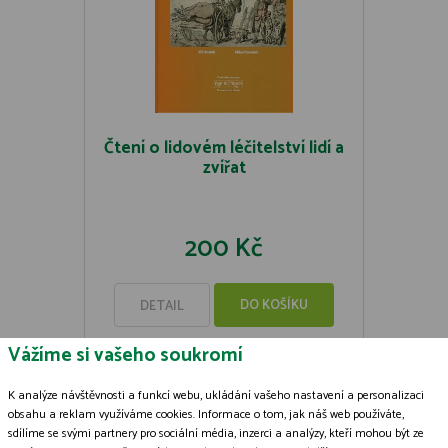
Čtení o lidovém léčitelství lidí a
zvířat
200 Kč
DO KOŠÍKU
DETAIL
Vážíme si vašeho soukromí
K analýze návštěvnosti a funkcí webu, ukládání vašeho nastavení a personalizaci
obsahu a reklam využíváme cookies. Informace o tom, jak náš web používáte,
sdílíme se svými partnery pro sociální média, inzerci a analýzy, kteří mohou být ze