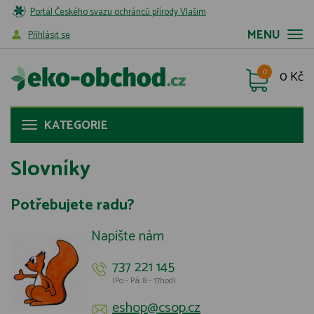
Portál Českého svazu ochránců přírody Vlašim
MENU
Příhlásit se
0
0 Kč
KATEGORIE
Slovníky
Potřebujete radu?
Napište nám
737 221 145
(Po - Pá: 8 - 17hod)
eshop@csop.cz