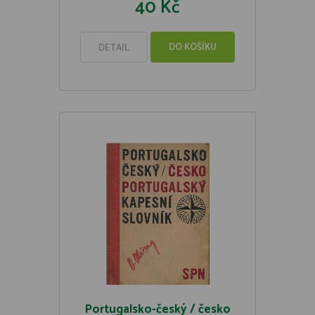
40 Kč
DO KOŠÍKU
DETAIL
Portugalsko-český / česko