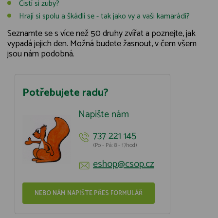
Čistí si zuby?
Hrají si spolu a škádlí se - tak jako vy a vaši kamarádi?
Seznamte se s více než 50 druhy zvířat a poznejte, jak
vypadá jejich den. Možná budete žasnout, v čem všem
jsou nám podobná.
Potřebujete radu?
Napište nám
737 221 145
(Po - Pá: 8 - 17hod)
eshop@csop.cz
NEBO NÁM NAPIŠTE PŘES FORMULÁŘ