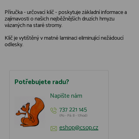
Příručka - určovací klíč - poskytuje základní informace a
zajímavosti o našich nejběžnějších druzích hmyzu
vázaných na staré stromy.
Klíč je vytištěný v matné laminaci eliminující nežádoucí
odlesky.
Potřebujete radu?
Napište nám
737 221 145
(Po - Pá: 8 - 17hod)
eshop@csop.cz