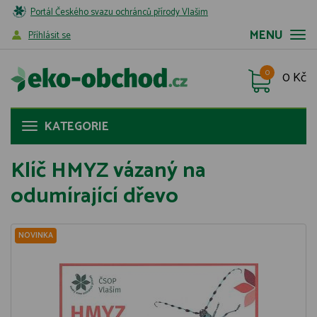
Portál Českého svazu ochránců přírody Vlašim
MENU
Příhlásit se
0
0 Kč
KATEGORIE
Klíč HMYZ vázaný na
odumírající dřevo
NOVINKA