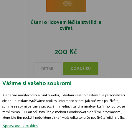
Čtení o lidovém léčitelství lidí a
zvířat
200 Kč
DO KOŠÍKU
DETAIL
Vážíme si vašeho soukromí
K analýze návštěvnosti a funkcí webu, ukládání vašeho nastavení a personalizaci
obsahu a reklam využíváme cookies. Informace o tom, jak náš web používáte,
sdílíme se svými partnery pro sociální média, inzerci a analýzy, kteří mohou být ze
Zásady zpracování souborů cookies
zemí mimo EU. Partneři tyto údaje mohou zkombinovat s dalšími informacemi,
které jste jim poskytli nebo které získali v důsledku toho, že používáte jejich služby.
© 2009-2026 ČSOP Vlašim,
všechna práva vyhrazena
Podrobné informace
Grafický návrh
KošnarDesign.cz
a zpracoval
Jan Čech
Spravovat cookies