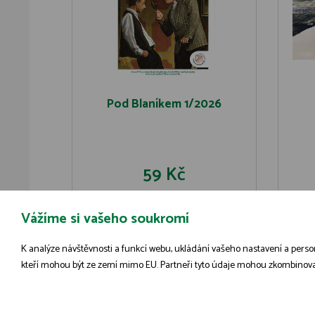
Pod Blaníkem 1/2026
59 Kč
Vážíme si vašeho soukromí
DO KOŠÍKU
DETAIL
K analýze návštěvnosti a funkcí webu, ukládání vašeho nastavení a person
kteří mohou být ze zemí mimo EU. Partneři tyto údaje mohou zkombinovat s 