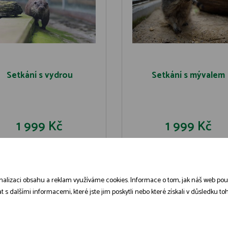
Setkání s vydrou
Setkání s mývalem
1 999 Kč
1 999 Kč
DO KOŠÍKU
DO KOŠÍK
DETAIL
DETAIL
alizaci obsahu a reklam využíváme cookies. Informace o tom, jak náš web použív
dalšími informacemi, které jste jim poskytli nebo které získali v důsledku toho