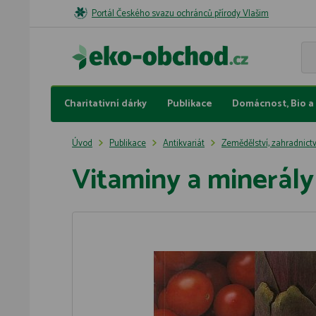
Portál Českého svazu ochránců přírody Vlašim
Charitativní dárky
Publikace
Domácnost, Bio a 
Úvod
Publikace
Antikvariát
Zemědělství, zahradnictv
Vitaminy a minerály