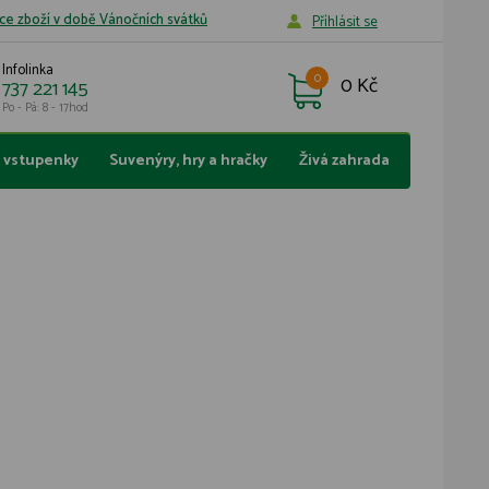
ce zboží v době Vánočních svátků
Příhlásit se
Infolinka
0
0 Kč
737 221 145
Po - Pá: 8 - 17hod
a vstupenky
Suvenýry, hry a hračky
Živá zahrada