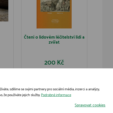
Čtení o lidovém léčitelství lidí a
zvířat
200 Kč
U
DO KOŠÍKU
DETAIL
áte, sdílíme se svými partnery pro sociální média, inzerci a analýzy,
, že používáte jejich služby.
Podrobné informace
Spravovat cookies