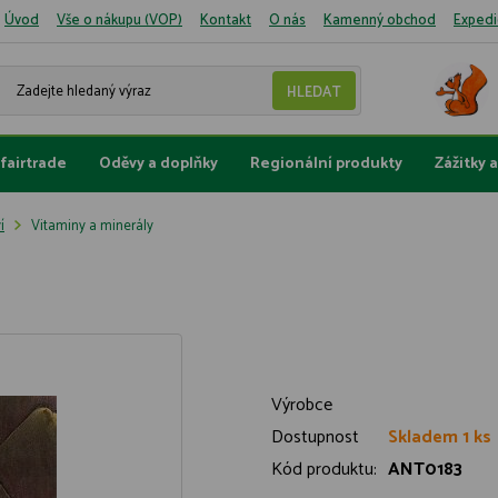
Úvod
Vše o nákupu (VOP)
Kontakt
O nás
Kamenný obchod
Expedi
fairtrade
Oděvy a doplňky
Regionální produkty
Zážitky 
í
Vitaminy a minerály
Výrobce
Dostupnost
Skladem 1 ks
Kód produktu:
ANT0183