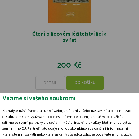
Čtení o lidovém léčitelství lidí a
zvířat
200 Kč
DO KOŠÍKU
DETAIL
Vážíme si vašeho soukromí
K analýze návštěvnosti a funkcí webu, ukládání vašeho nastavení a personalizaci
obsahu a reklam využíváme cookies. Informace o tom, jak náš web používáte,
sdílíme se svými partnery pro sociální média, inzerci a analýzy, kteří mohou být ze
Zásady zpracování souborů cookies
zemí mimo EU. Partneři tyto údaje mohou zkombinovat s dalšími informacemi,
které jste jim poskytli nebo které získali v důsledku toho, že používáte jejich služby.
© 2009-2026 ČSOP Vlašim,
všechna práva vyhrazena