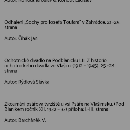
Autor: Kohout Jaroslav & Kohout Ladislav
Odhalení „Sochy pro Josefa Toufara“ v Zahrádce. 21 -25.
strana
Autor: Čihák Jan
Ochotnické divadlo na Podblanicku LII. Z historie
ochotnického divadla ve Vlašimi (1912 – 1945). 25 -28.
strana
Autor: Rýdlová Slávka
Zkoumání psářova tvrziště u vsi Psáře na Vlašimsku. (Pod
Blaníkem ročník XII. 1932 – 33) příloha: I.-III. strana
Autor: Barcháněk V.