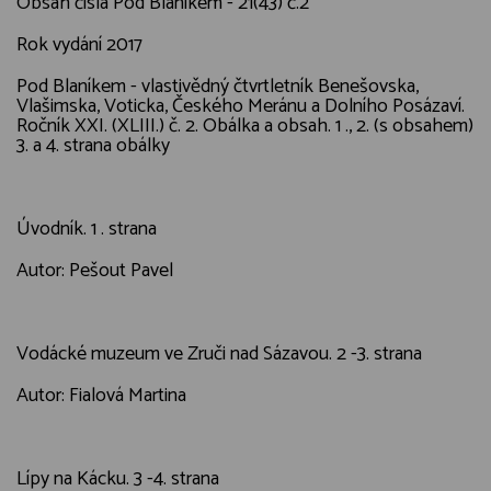
Obsah čísla Pod Blaníkem - 21(43) č.2
Rok vydání 2017
Pod Blaníkem - vlastivědný čtvrtletník Benešovska,
Vlašimska, Voticka, Českého Meránu a Dolního Posázaví.
Ročník XXI. (XLIII.) č. 2. Obálka a obsah. 1 ., 2. (s obsahem)
3. a 4. strana obálky
Úvodník. 1 . strana
Autor: Pešout Pavel
Vodácké muzeum ve Zruči nad Sázavou. 2 -3. strana
Autor: Fialová Martina
Lípy na Kácku. 3 -4. strana