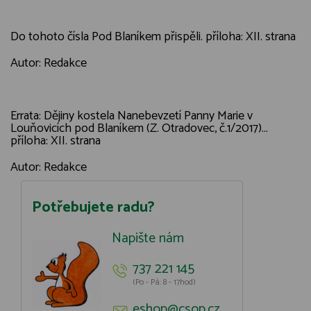
Do tohoto čísla Pod Blaníkem přispěli. příloha: XII. strana
Autor: Redakce
Errata: Dějiny kostela Nanebevzetí Panny Marie v
Louňovicích pod Blaníkem (Z. Otradovec, č.1/2017)...
příloha: XII. strana
Autor: Redakce
Potřebujete radu?
Napište nám
737 221 145
(Po - Pá: 8 - 17hod)
eshop@csop.cz