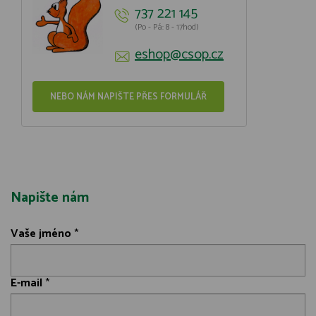
737 221 145
(Po - Pá: 8 - 17hod)
eshop@csop.cz
NEBO NÁM NAPIŠTE PŘES FORMULÁŘ
Napište nám
Vaše jméno
*
E-mail
*