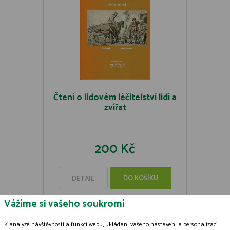
Čtení o lidovém léčitelství lidí a
zvířat
200 Kč
DO KOŠÍKU
DETAIL
Vážíme si vašeho soukromí
K analýze návštěvnosti a funkcí webu, ukládání vašeho nastavení a personalizaci