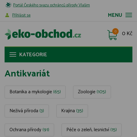
Portál Českého svazu ochránců přírody Vlašim
MENU
Příhlásit se
0
0 Kč
KATEGORIE
Antikvariát
Botanika a mykologie
(65)
Zoologie
(105)
Neživá příroda
(3)
Krajina
(35)
Ochrana přírody
(91)
Péče o zeleň, lesnictví
(15)