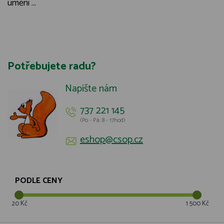
umění ...
Potřebujete radu?
Napište nám
737 221 145
(Po - Pá: 8 - 17hod)
eshop@csop.cz
PODLE CENY
20 Kč
1 500 Kč