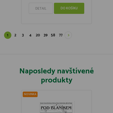
DO KOŠÍKU
DETAIL
1
2
3
4
20
39
58
77
Naposledy navštívené
produkty
NOVINKA