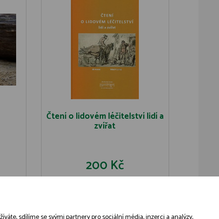
Čtení o lidovém léčitelství lidí a
zvířat
200 Kč
U
DO KOŠÍKU
DETAIL
áte, sdílíme se svými partnery pro sociální média, inzerci a analýzy,