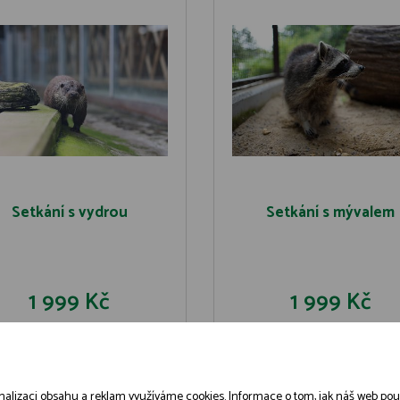
Setkání s vydrou
Setkání s mývalem
1 999 Kč
1 999 Kč
DO KOŠÍKU
DO KOŠÍK
DETAIL
DETAIL
alizaci obsahu a reklam využíváme cookies. Informace o tom, jak náš web použív