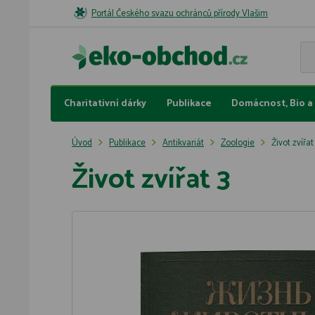
Portál Českého svazu ochránců přírody Vlašim
Charitativní dárky
Publikace
Domácnost, Bio a 
Úvod
Publikace
Antikvariát
Zoologie
Život zvířat
Život zvířat 3