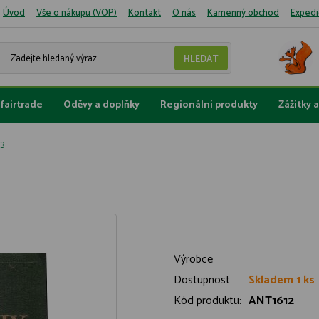
Úvod
Vše o nákupu (VOP)
Kontakt
O nás
Kamenný obchod
Expedi
fairtrade
Oděvy a doplňky
Regionální produkty
Zážitky 
 3
Výrobce
Dostupnost
Skladem 1 ks
Kód produktu:
ANT1612