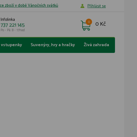
ce zboží v době Vánočních svátků
Příhlásit se
Infolinka
0
0 Kč
737 221 145
Po - Pá: 8 - 17hod
a vstupenky
Suvenýry, hry a hračky
Živá zahrada