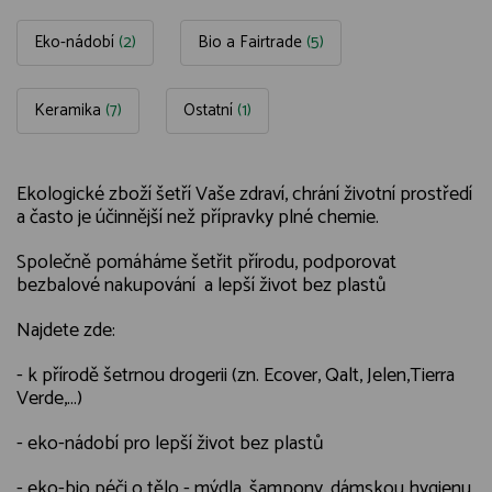
Eko-nádobí
(2)
Bio a Fairtrade
(5)
Keramika
(7)
Ostatní
(1)
Ekologické zboží šetří Vaše zdraví, chrání životní prostředí
a často je účinnější než přípravky plné chemie.
Společně pomáháme šetřit přírodu, podporovat
bezbalové nakupování a lepší život bez plastů
Najdete zde:
- k přírodě šetrnou drogerii (zn. Ecover, Qalt, Jelen,Tierra
Verde,...)
- eko-nádobí pro lepší život bez plastů
- eko-bio péči o tělo - mýdla, šampony, dámskou hygienu