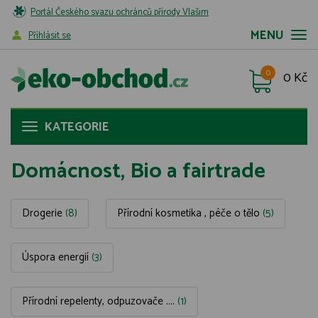
Portál Českého svazu ochránců přírody Vlašim
MENU
Příhlásit se
0
0 Kč
KATEGORIE
Domácnost, Bio a fairtrade
Drogerie
(8)
Přírodní kosmetika , péče o tělo
(5)
Úspora energií
(3)
Přírodní repelenty, odpuzovače ....
(1)