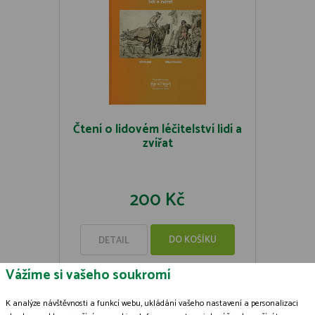
Čtení o lidovém léčitelství lidí a
zvířat
200 Kč
DO KOŠÍKU
DETAIL
Vážíme si vašeho soukromí
K analýze návštěvnosti a funkcí webu, ukládání vašeho nastavení a personalizaci