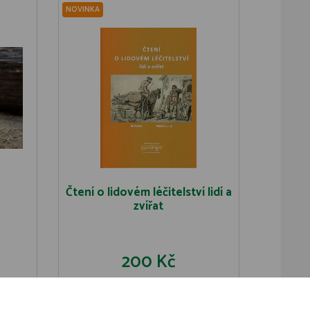
NOVINKA
Čtení o lidovém léčitelství lidí a
zvířat
200 Kč
U
DO KOŠÍKU
DETAIL