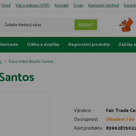
Úvod
Vše o nákupu (VOP)
Kontakt
O nás
Kamenný obchod
Expedi
fairtrade
Oděvy a doplňky
Regionální produkty
Zážitky 
a
Káva mletá Brazílie Santos
 Santos
Výrobce
Fair Trade Ce
Dostupnost
Skladem 1 ks
Kód produktu:
8596287502