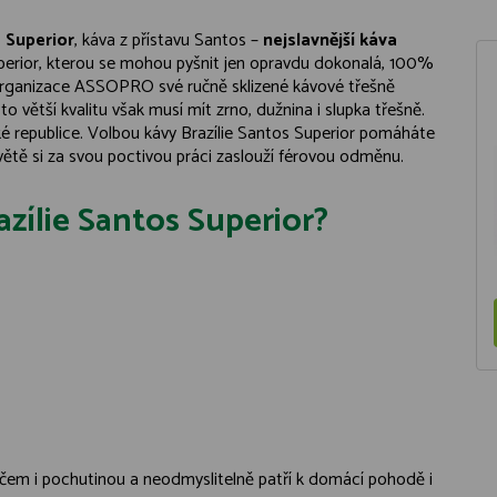
s Superior
, káva z přístavu Santos –
nejslavnější káva
Superior, kterou se mohou pyšnit jen opravdu dokonalá, 100%
lé organizace ASSOPRO své ručně sklizené kávové třešně
větší kvalitu však musí mít zrno, dužnina i slupka třešně.
é republice. Volbou kávy Brazílie Santos Superior pomáháte
světě si za svou poctivou práci zaslouží férovou odměnu.
azílie Santos Superior?
ičem i pochutinou a neodmyslitelně patří k domácí pohodě i