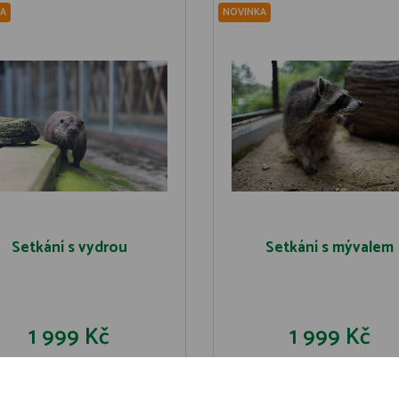
A
NOVINKA
Setkání s vydrou
Setkání s mývalem
1 999 Kč
1 999 Kč
DO KOŠÍKU
DO KOŠÍK
DETAIL
DETAIL