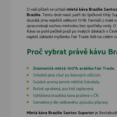
O vaši přízeň se uchází
mletá káva Brazílie Santo
Brazílie
. Tento druh navíc patří do špičkové třídy 
dozrálá zrna největší velikosti 17/18. Farmáři z ma
zpracovávají suchou metodou bez spotřeby vody. O to 
Káva se poté pečlivě praží po malých dávkách v Česk
naplnit základní myšlenku Fair Trade: lidé na celém 
Proč vybrat právě kávu Br
Znamenitá mletá 100% arabika Fair Trade.
Středně plná chuť po lískových oříšcích.
Svůdné aroma jemné mléčné čokolády.
Ručně vyrobená, poctivě zaplacená.
Vyhlášená brazilská káva pražená v ČR.
Semelete ji dle oblíbeného způsobu přípravy.
Mletá káva Brazílie Santos Superior
je životabud