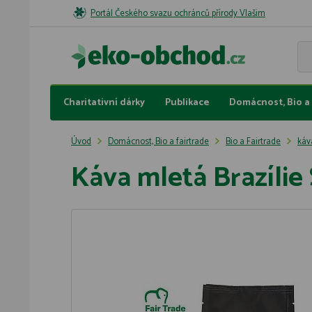
Portál Českého svazu ochránců přírody Vlašim
Charitativní dárky
Publikace
Domácnost, Bio a 
Úvod
Domácnost, Bio a fairtrade
Bio a Fairtrade
káv
Káva mletá Brazílie