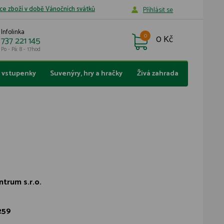
ce zboží v době Vánočních svátků
Příhlásit se
Infolinka
0
0 Kč
737 221 145
Po - Pá: 8 - 17hod
a vstupenky
Suvenýry, hry a hračky
Živá zahrada
ntrum s.r.o.
259