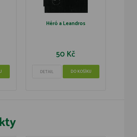
Héró a Leandros
50 Kč
U
DO KOŠÍKU
DETAIL
kty