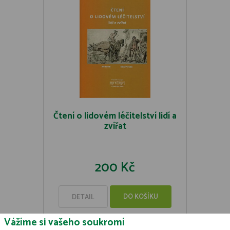
Čtení o lidovém léčitelství lidí a
zvířat
200 Kč
DO KOŠÍKU
DETAIL
Vážíme si vašeho soukromí