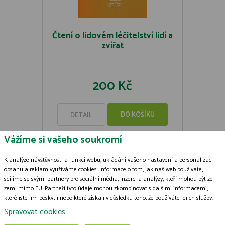
Čtení o lidovém léčitelství lidí a
zvířat
200 Kč
DO KOŠÍKU
DETAIL
Vážíme si vašeho soukromí
K analýze návštěvnosti a funkcí webu, ukládání vašeho nastavení a personalizaci
obsahu a reklam využíváme cookies. Informace o tom, jak náš web používáte,
sdílíme se svými partnery pro sociální média, inzerci a analýzy, kteří mohou být ze
Zásady zpracování souborů cookies
zemí mimo EU. Partneři tyto údaje mohou zkombinovat s dalšími informacemi,
které jste jim poskytli nebo které získali v důsledku toho, že používáte jejich služby.
© 2009-2026 ČSOP Vlašim,
všechna práva vyhrazena
Podrobné informace
Grafický návrh
KošnarDesign.cz
a zpracoval
Jan Čech
Spravovat cookies