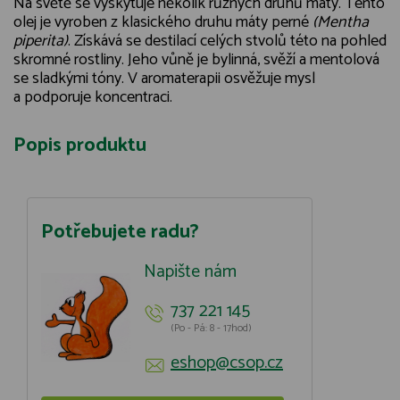
Na světě se vyskytuje několik různých druhů máty. Tento
olej je vyroben z klasického druhu máty perné
(Mentha
piperita)
. Získává se destilací celých stvolů této na pohled
skromné rostliny. Jeho vůně je bylinná, svěží a mentolová
se sladkými tóny. V aromaterapii osvěžuje mysl
a podporuje koncentraci.
Popis produktu
Potřebujete radu?
Napište nám
737 221 145
(Po - Pá: 8 - 17hod)
eshop@csop.cz