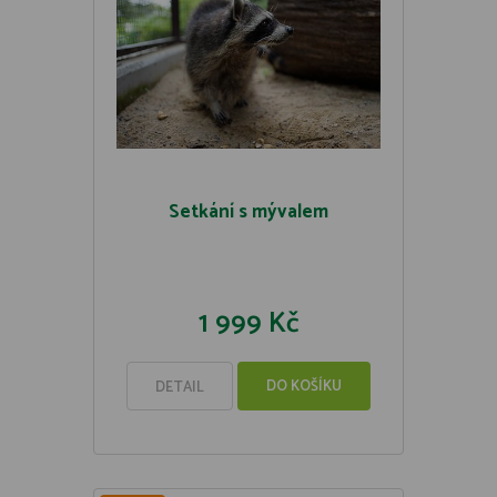
Setkání s mývalem
1 999 Kč
DO KOŠÍKU
DETAIL