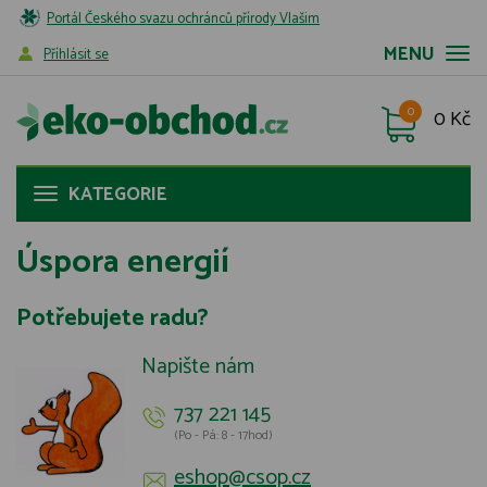
Portál Českého svazu ochránců přírody Vlašim
MENU
Příhlásit se
0
0 Kč
KATEGORIE
Úspora energií
Potřebujete radu?
Napište nám
737 221 145
(Po - Pá: 8 - 17hod)
eshop@csop.cz