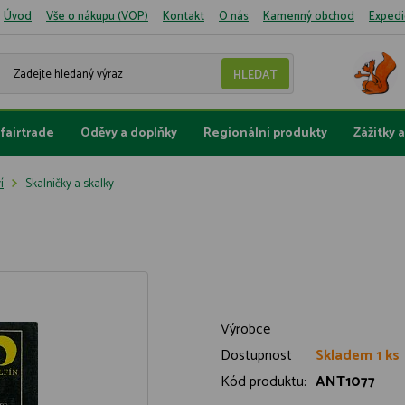
Úvod
Vše o nákupu (VOP)
Kontakt
O nás
Kamenný obchod
Expedi
fairtrade
Oděvy a doplňky
Regionální produkty
Zážitky 
í
Skalničky a skalky
Výrobce
Dostupnost
Skladem 1 ks
Kód produktu:
ANT1077