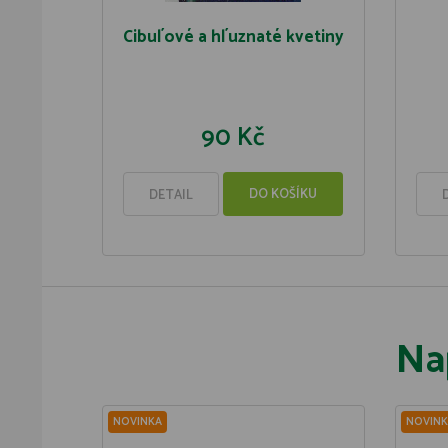
Cibul´ové a hl´uznaté kvetiny
90 Kč
DO KOŠÍKU
DETAIL
Na
NOVINKA
NOVINK