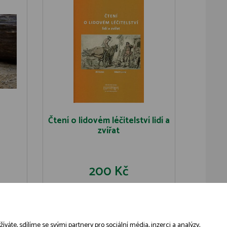
Čtení o lidovém léčitelství lidí a
zvířat
200 Kč
U
DO KOŠÍKU
DETAIL
áte, sdílíme se svými partnery pro sociální média, inzerci a analýzy,