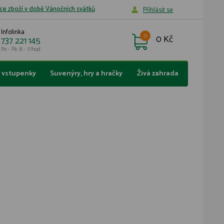
ce zboží v době Vánočních svátků
Příhlásit se
Infolinka
0
0 Kč
737 221 145
Po - Pá: 8 - 17hod
a vstupenky
Suvenýry, hry a hračky
Živá zahrada