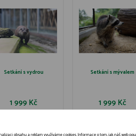
Setkání s vydrou
Setkání s mývalem
1 999 Kč
1 999 Kč
DO KOŠÍKU
DO KOŠÍK
DETAIL
DETAIL
alizaci obsahu a reklam využíváme cookies. Informace o tom, jak náš web použív