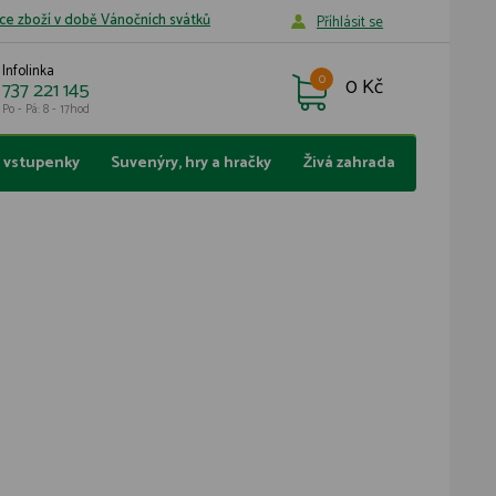
ce zboží v době Vánočních svátků
Příhlásit se
Infolinka
0
0 Kč
737 221 145
Po - Pá: 8 - 17hod
a vstupenky
Suvenýry, hry a hračky
Živá zahrada