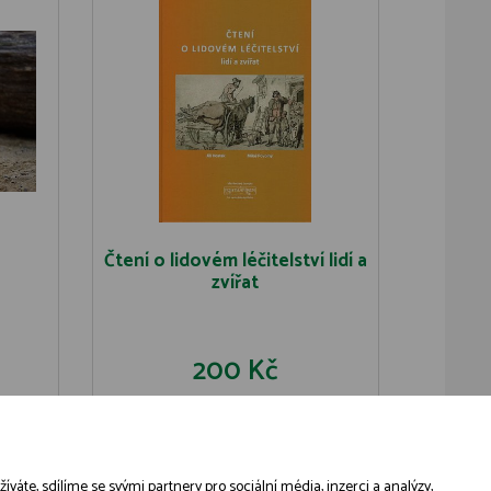
Čtení o lidovém léčitelství lidí a
zvířat
200 Kč
U
DO KOŠÍKU
DETAIL
áte, sdílíme se svými partnery pro sociální média, inzerci a analýzy,