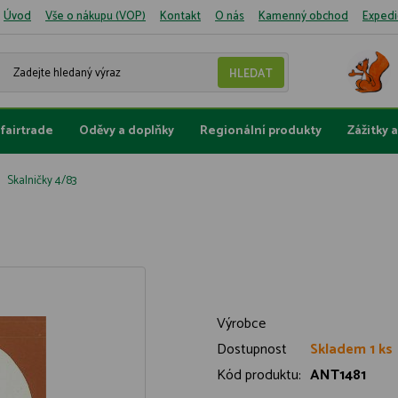
Úvod
Vše o nákupu (VOP)
Kontakt
O nás
Kamenný obchod
Expedi
fairtrade
Oděvy a doplňky
Regionální produkty
Zážitky 
Skalničky 4/83
Výrobce
Dostupnost
Skladem 1 ks
Kód produktu:
ANT1481