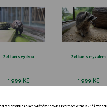
Setkání s vydrou
Setkání s mývalem
1 999 Kč
1 999 Kč
DO KOŠÍKU
DO KOŠÍK
DETAIL
DETAIL
alizaci obsahu a reklam využíváme cookies. Informace o tom, jak náš web použív