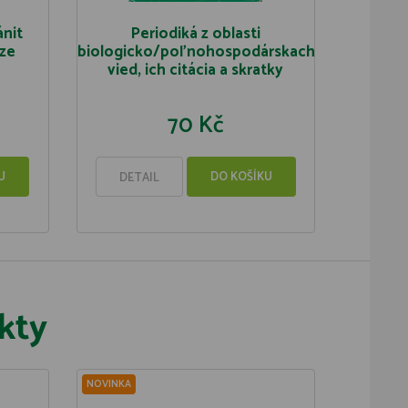
ánit
Periodiká z oblasti
aze
biologicko/poľnohospodárskach
vied, ich citácia a skratky
70 Kč
U
DO KOŠÍKU
DETAIL
kty
NOVINKA