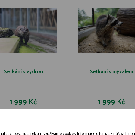
Setkání s vydrou
Setkání s mývalem
1 999 Kč
1 999 Kč
DO KOŠÍKU
DO KOŠÍK
DETAIL
DETAIL
alizaci obsahu a reklam využíváme cookies. Informace o tom, jak náš web použív