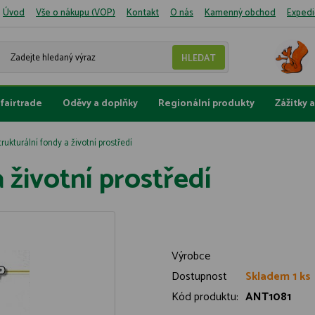
Úvod
Vše o nákupu (VOP)
Kontakt
O nás
Kamenný obchod
Expedi
fairtrade
Oděvy a doplňky
Regionální produkty
Zážitky 
trukturální fondy a životní prostředí
 životní prostředí
Výrobce
Dostupnost
Skladem 1 ks
Kód produktu:
ANT1081