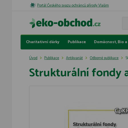
Portál Českého svazu ochránců přírody Vlašim
Charitativní dárky
Publikace
Domácnost, Bio a 
Úvod
Publikace
Antikvariát
Odborné publikace
S
Strukturální fondy a