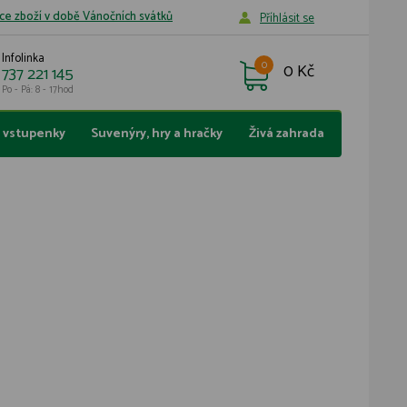
ce zboží v době Vánočních svátků
Příhlásit se
Infolinka
0
0 Kč
737 221 145
Po - Pá: 8 - 17hod
a vstupenky
Suvenýry, hry a hračky
Živá zahrada