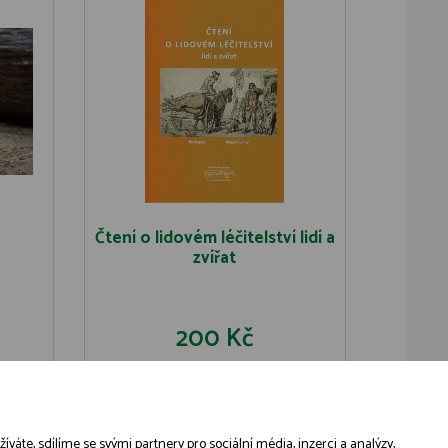
Čtení o lidovém léčitelství lidí a
zvířat
200 Kč
U
DO KOŠÍKU
DETAIL
áte, sdílíme se svými partnery pro sociální média, inzerci a analýzy,