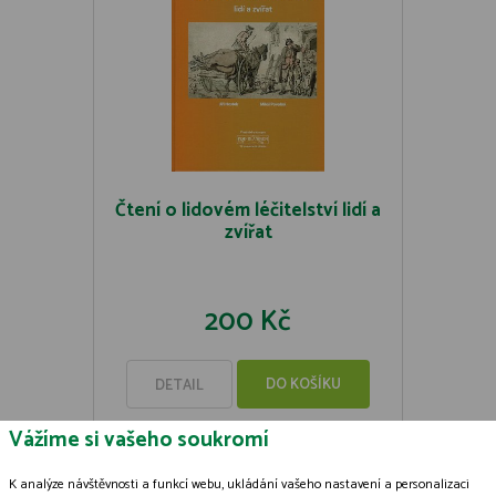
Čtení o lidovém léčitelství lidí a
zvířat
200 Kč
DO KOŠÍKU
DETAIL
Vážíme si vašeho soukromí
K analýze návštěvnosti a funkcí webu, ukládání vašeho nastavení a personalizaci