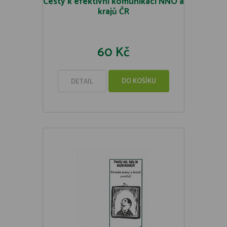
Cesty k efektivní komunikaci NNO a
krajů ČR
60 Kč
DO KOŠÍKU
DETAIL