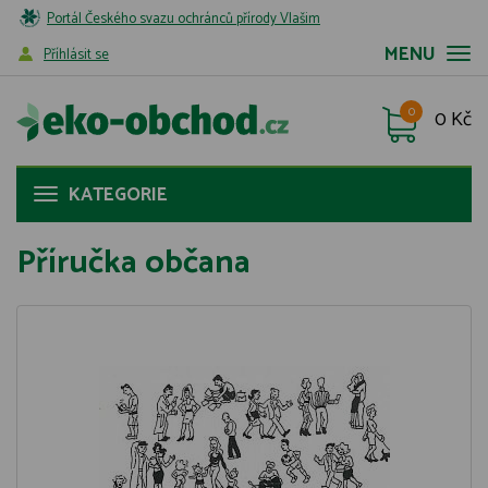
Portál Českého svazu ochránců přírody Vlašim
MENU
Příhlásit se
0
0 Kč
KATEGORIE
Příručka občana