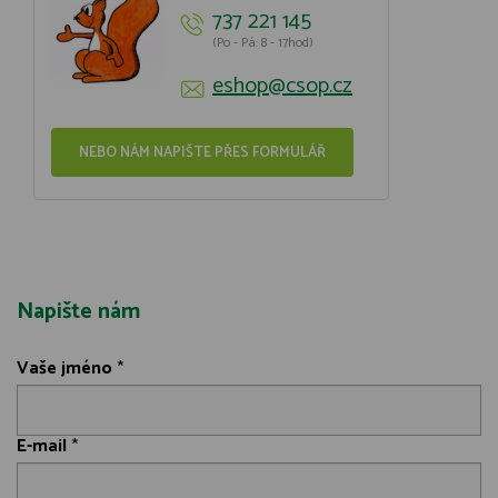
737 221 145
(Po - Pá: 8 - 17hod)
eshop@csop.cz
NEBO NÁM NAPIŠTE PŘES FORMULÁŘ
Napište nám
Vaše jméno
*
E-mail
*