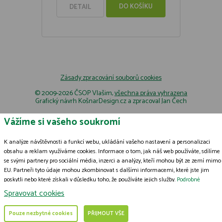
DO KOŠÍKU
DETAIL
Zásady zpracování souborů cookies
© 2009-2026 ČSOP Vlašim,
všechna práva vyhrazena
Grafický návrh
KošnarDesign.cz
a zpracoval
Jan Čech
Vážíme si vašeho soukromí
K analýze návštěvnosti a funkcí webu, ukládání vašeho nastavení a personalizaci
obsahu a reklam využíváme cookies. Informace o tom, jak náš web používáte, sdílíme
se svými partnery pro sociální média, inzerci a analýzy, kteří mohou být ze zemí mimo
EU. Partneři tyto údaje mohou zkombinovat s dalšími informacemi, které jste jim
poskytli nebo které získali v důsledku toho, že používáte jejich služby.
Podrobné
informace
Spravovat cookies
Pouze nezbytné cookies
PŘIJMOUT VŠE