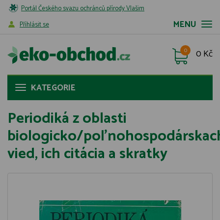
Portál Českého svazu ochránců přírody Vlašim
MENU
Příhlásit se
0
0 Kč
KATEGORIE
Periodiká z oblasti
biologicko/poľnohospodárskac
vied, ich citácia a skratky