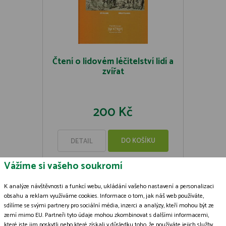
Čtení o lidovém léčitelství lidí a
zvířat
200 Kč
DO KOŠÍKU
DETAIL
Vážíme si vašeho soukromí
K analýze návštěvnosti a funkcí webu, ukládání vašeho nastavení a personalizaci
obsahu a reklam využíváme cookies. Informace o tom, jak náš web používáte,
sdílíme se svými partnery pro sociální média, inzerci a analýzy, kteří mohou být ze
Zásady zpracování souborů cookies
zemí mimo EU. Partneři tyto údaje mohou zkombinovat s dalšími informacemi,
které jste jim poskytli nebo které získali v důsledku toho, že používáte jejich služby.