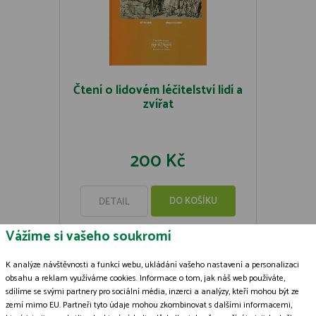
Čtení o lidovém léčitelství lidí a
zvířat
200 Kč
DO KOŠÍKU
DETAIL
Vážíme si vašeho soukromí
K analýze návštěvnosti a funkcí webu, ukládání vašeho nastavení a personalizaci
obsahu a reklam využíváme cookies. Informace o tom, jak náš web používáte,
sdílíme se svými partnery pro sociální média, inzerci a analýzy, kteří mohou být ze
Zásady zpracování souborů cookies
zemí mimo EU. Partneři tyto údaje mohou zkombinovat s dalšími informacemi,