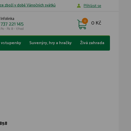
ce zboží v době Vánočních svátků
Příhlásit se
Infolinka
0
0 Kč
737 221 145
Po - Pá: 8 - 17hod
a vstupenky
Suvenýry, hry a hračky
Živá zahrada
858