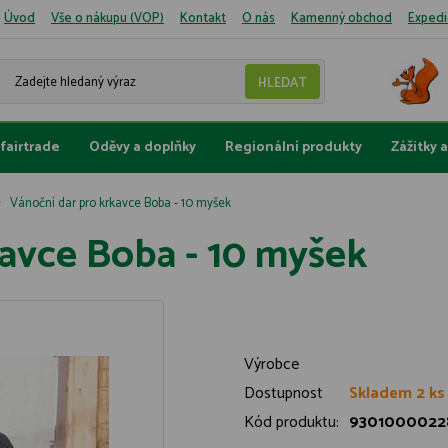
Úvod
Vše o nákupu (VOP)
Kontakt
O nás
Kamenný obchod
Expedi
fairtrade
Oděvy a doplňky
Regionální produkty
Zážitky 
Vánoční dar pro krkavce Boba - 10 myšek
kavce Boba - 10 myšek
Výrobce
Dostupnost
Skladem 2 ks
Kód produktu:
9301000022