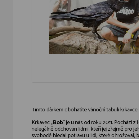
Timto dárkem obohatíte vánoční tabuli krkavce
Krkavec „
Bob
“ je u nás od roku 2011. Pochází 
nelegálně odchován lidmi, kteří jej zřejmě pro jeho
svobodě hledal potravu u lidí, které ohrožoval,