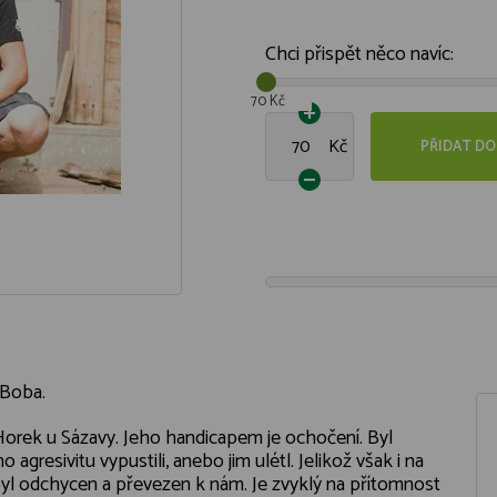
Chci přispět něco navíc:
70 Kč
Kč
PŘIDAT DO
 Boba.
z Horek u Sázavy. Jeho handicapem je ochočení. Byl
 agresivitu vypustili, anebo jim ulétl. Jelikož však i na
 byl odchycen a převezen k nám. Je zvyklý na přítomnost