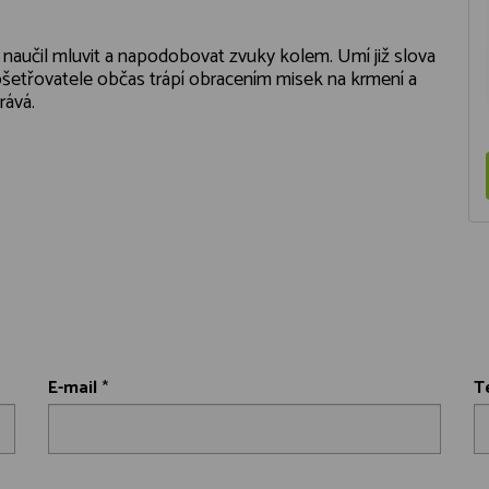
 naučil mluvit a napodobovat zvuky kolem. Umí již slova
 ošetřovatele občas trápí obracením misek na krmení a
rává.
E-mail
*
T