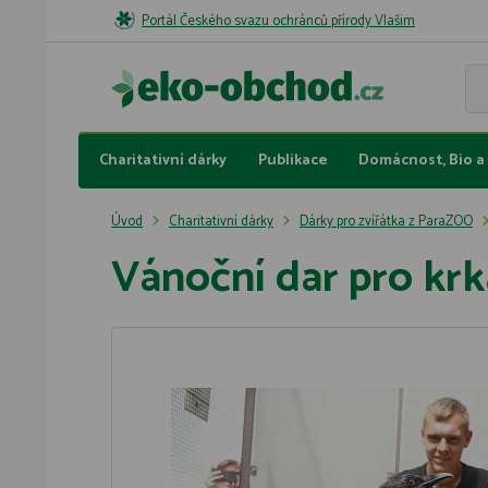
Portál Českého svazu ochránců přírody Vlašim
Charitativní dárky
Publikace
Domácnost, Bio a 
Úvod
Charitativní dárky
Dárky pro zvířátka z ParaZOO
Vánoční dar pro kr