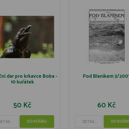
ní dar pro krkavce Boba -
Pod Blaníkem 3/200
10 kuřátek
50 Kč
60 Kč
DO KOŠÍKU
DO KOŠÍK
DETAIL
DETAIL