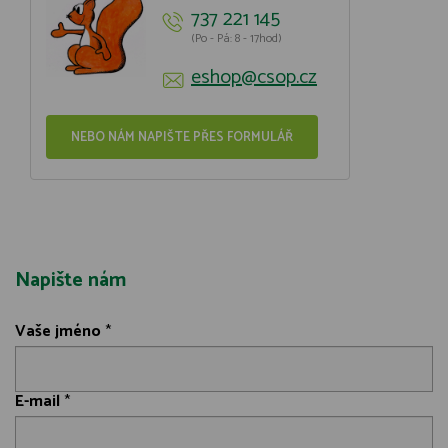
737 221 145
(Po - Pá: 8 - 17hod)
eshop@csop.cz
NEBO NÁM NAPIŠTE PŘES FORMULÁŘ
Napište nám
Vaše jméno
*
E-mail
*