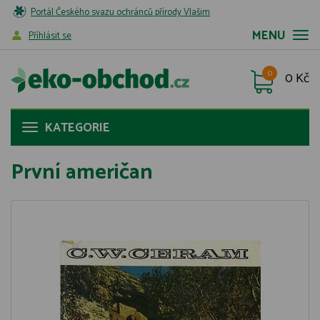
Portál Českého svazu ochránců přírody Vlašim
MENU
Příhlásit se
0
0 Kč
KATEGORIE
První američan