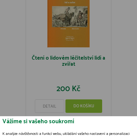
Čtení o lidovém léčitelství lidí a
zvířat
200 Kč
DO KOŠÍKU
DETAIL
Vážíme si vašeho soukromí
K analýze návštěvnosti a funkcí webu, ukládání vašeho nastavení a personalizaci