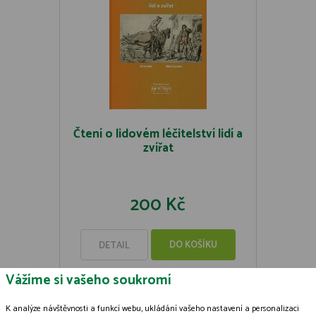
Čtení o lidovém léčitelství lidí a
zvířat
200 Kč
DO KOŠÍKU
DETAIL
Vážíme si vašeho soukromí
K analýze návštěvnosti a funkcí webu, ukládání vašeho nastavení a personalizaci