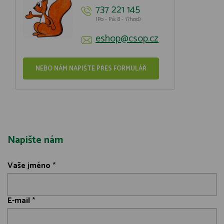
737 221 145
(Po - Pá: 8 - 17hod)
eshop@csop.cz
NEBO NÁM NAPIŠTE PŘES FORMULÁŘ
Napište nám
Vaše jméno
*
E-mail
*