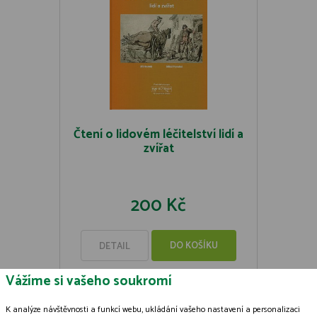
Čtení o lidovém léčitelství lidí a
zvířat
200 Kč
DO KOŠÍKU
DETAIL
Vážíme si vašeho soukromí
K analýze návštěvnosti a funkcí webu, ukládání vašeho nastavení a personalizaci