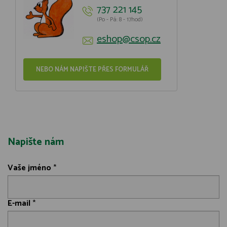
737 221 145
(Po - Pá: 8 - 17hod)
eshop@csop.cz
NEBO NÁM NAPIŠTE PŘES FORMULÁŘ
Napište nám
Vaše jméno
*
E-mail
*