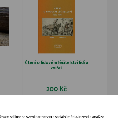
Čtení o lidovém léčitelství lidí a
zvířat
200 Kč
U
DO KOŠÍKU
DETAIL
áte, sdílíme se svými partnery pro sociální média, inzerci a analýzy,