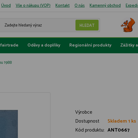
Úvod
Vše o nákupu (VOP)
Kontakt
O nás
Kamenný obchod
Expedi
fairtrade
Oděvy a doplňky
Regionální produkty
Zážitky 
ou 1988
Výrobce
Dostupnost
Skladem 1 ks
Kód produktu:
ANT0667