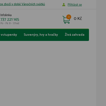
ce zboží v době Vánočních svátků
Příhlásit se
Infolinka
0
0 Kč
737 221 145
Po - Pá: 8 - 17hod
a vstupenky
Suvenýry, hry a hračky
Živá zahrada