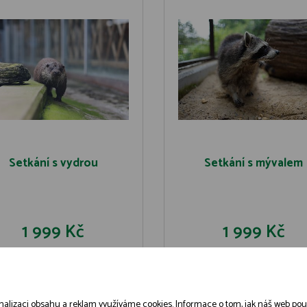
Setkání s vydrou
Setkání s mývalem
1 999 Kč
1 999 Kč
DO KOŠÍKU
DO KOŠÍK
DETAIL
DETAIL
alizaci obsahu a reklam využíváme cookies. Informace o tom, jak náš web použív