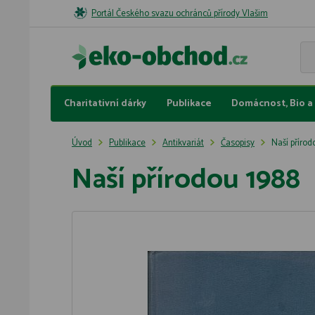
Portál Českého svazu ochránců přírody Vlašim
Charitativní dárky
Publikace
Domácnost, Bio a 
Úvod
Publikace
Antikvariát
Časopisy
Naší přírod
Naší přírodou 1988