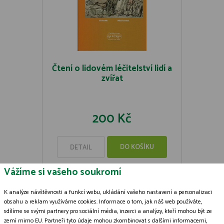
Čtení o lidovém léčitelství lidí a
zvířat
200 Kč
DO KOŠÍKU
DETAIL
Vážíme si vašeho soukromí
K analýze návštěvnosti a funkcí webu, ukládání vašeho nastavení a personalizaci
obsahu a reklam využíváme cookies. Informace o tom, jak náš web používáte,
sdílíme se svými partnery pro sociální média, inzerci a analýzy, kteří mohou být ze
Zásady zpracování souborů cookies
zemí mimo EU. Partneři tyto údaje mohou zkombinovat s dalšími informacemi,