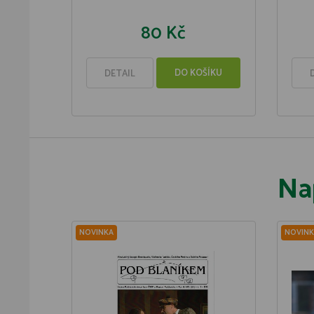
80 Kč
DO KOŠÍKU
DETAIL
Na
NOVINKA
NOVINK