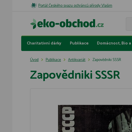
Portál Českého svazu ochránců přírody Vlašim
Charitativní dárky
Publikace
Domácnost, Bio a 
Úvod
Publikace
Antikvariát
Zapovědniki SSSR
Zapovědniki SSSR