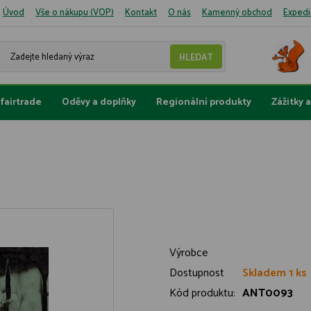
Úvod
Vše o nákupu (VOP)
Kontakt
O nás
Kamenný obchod
Expedi
fairtrade
Oděvy a doplňky
Regionální produkty
Zážitky 
Výrobce
Dostupnost
Skladem 1 ks
Kód produktu:
ANT0093