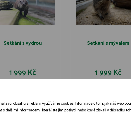
Setkání s vydrou
Setkání s mývalem
1 999 Kč
1 999 Kč
DO KOŠÍKU
DO KOŠÍK
DETAIL
DETAIL
alizaci obsahu a reklam využíváme cookies. Informace o tom, jak náš web použív
dalšími informacemi, které jste jim poskytli nebo které získali v důsledku toho