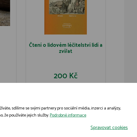
Čtení o lidovém léčitelství lidí a
zvířat
200 Kč
U
DO KOŠÍKU
DETAIL
áte, sdílíme se svými partnery pro sociální média, inzerci a analýzy,
, že používáte jejich služby.
Podrobné informace
Spravovat cookies