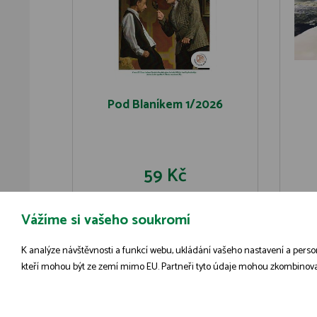
Pod Blaníkem 1/2026
59 Kč
Vážíme si vašeho soukromí
DO KOŠÍKU
DETAIL
K analýze návštěvnosti a funkcí webu, ukládání vašeho nastavení a person
kteří mohou být ze zemí mimo EU. Partneři tyto údaje mohou zkombinovat s 