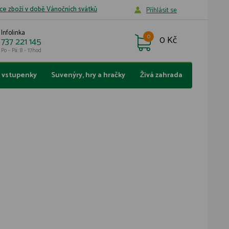
ce zboží v době Vánočních svátků
Příhlásit se
Infolinka
0
0 Kč
737 221 145
Po - Pá: 8 - 17hod
a vstupenky
Suvenýry, hry a hračky
Živá zahrada