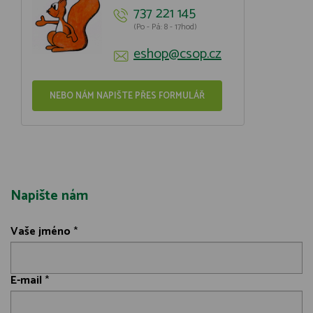
737 221 145
(Po - Pá: 8 - 17hod)
eshop@csop.cz
NEBO NÁM NAPIŠTE PŘES FORMULÁŘ
Napište nám
Vaše jméno
*
E-mail
*