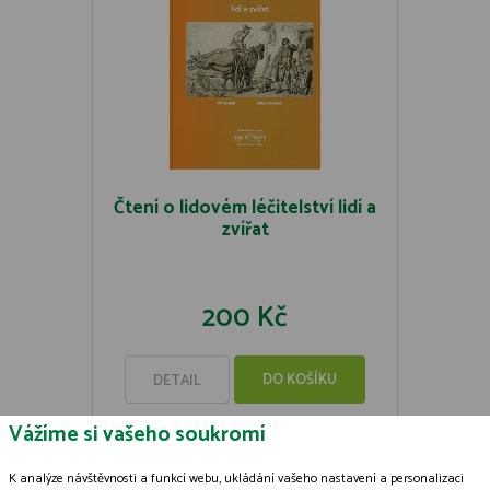
Čtení o lidovém léčitelství lidí a
zvířat
200 Kč
DO KOŠÍKU
DETAIL
Vážíme si vašeho soukromí
K analýze návštěvnosti a funkcí webu, ukládání vašeho nastavení a personalizaci