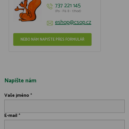
737 221 145
(Po - Pá: 8 - 17hod)
eshop@csop.cz
NEBO NÁM NAPIŠTE PŘES FORMULÁŘ
Napište nám
Vaše jméno
*
E-mail
*