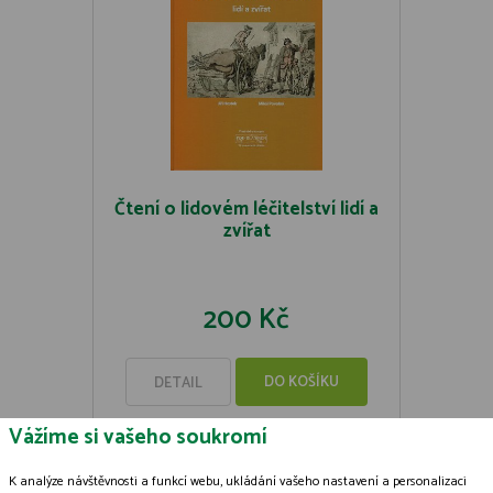
Čtení o lidovém léčitelství lidí a
zvířat
200 Kč
DO KOŠÍKU
DETAIL
Vážíme si vašeho soukromí
K analýze návštěvnosti a funkcí webu, ukládání vašeho nastavení a personalizaci