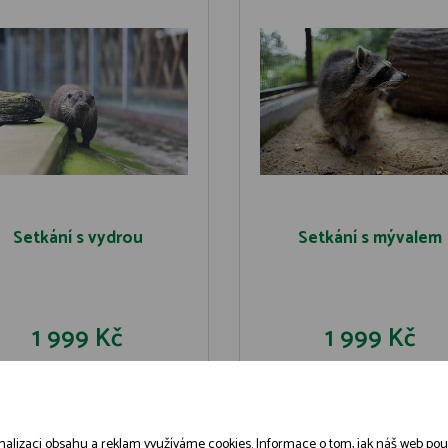
Setkání s vydrou
Setkání s mývalem
1 999 Kč
1 999 Kč
DO KOŠÍKU
DO KOŠÍK
DETAIL
DETAIL
alizaci obsahu a reklam využíváme cookies. Informace o tom, jak náš web použív