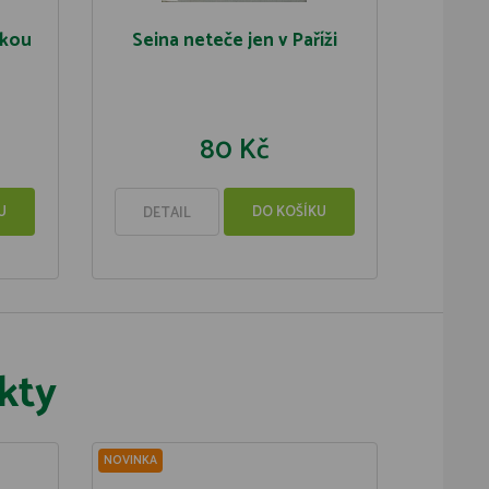
zkou
Seina neteče jen v Paříži
80 Kč
U
DO KOŠÍKU
DETAIL
kty
NOVINKA