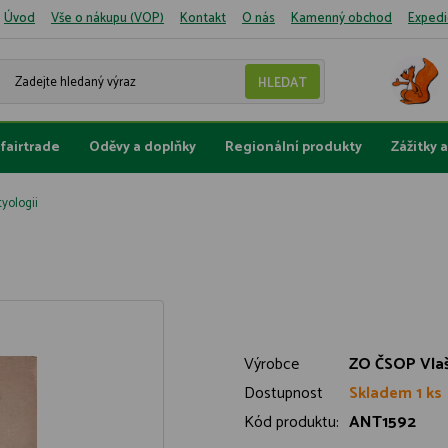
Úvod
Vše o nákupu (VOP)
Kontakt
O nás
Kamenný obchod
Expedi
fairtrade
Oděvy a doplňky
Regionální produkty
Zážitky 
yologii
Výrobce
ZO ČSOP Vla
Dostupnost
Skladem 1 ks
Kód produktu:
ANT1592