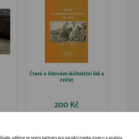
Čtení o lidovém léčitelství lidí a
zvířat
200 Kč
U
DO KOŠÍKU
DETAIL
áte, sdílíme se svými partnery pro sociální média, inzerci a analýzy,