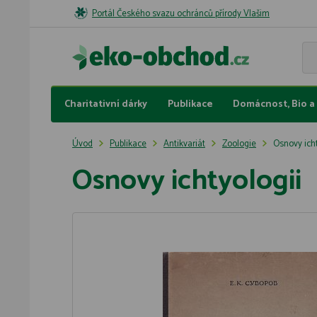
Portál Českého svazu ochránců přírody Vlašim
Charitativní dárky
Publikace
Domácnost, Bio a 
Úvod
Publikace
Antikvariát
Zoologie
Osnovy icht
Osnovy ichtyologii