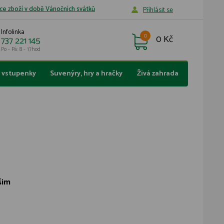
ce zboží v době Vánočních svátků
Příhlásit se
Infolinka
0
0 Kč
737 221 145
Po - Pá: 8 - 17hod
a vstupenky
Suvenýry, hry a hračky
Živá zahrada
šim