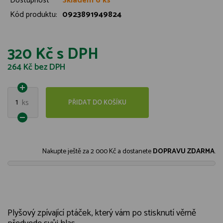
Dostupnost
Skladem 6 ks
Kód produktu:
0923891949824
320 Kč
s DPH
264 Kč
bez DPH
1
ks
PŘIDAT DO KOŠÍKU
Nakupte ještě za
2 000 Kč
a dostanete
DOPRAVU ZDARMA
.
Plyšový zpívající ptáček, který vám po stisknutí věrně