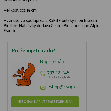
předvede svůj hlas.
Velikost cca 15 cm.
Vyvinuto ve spolupráci s RSPB - britským partnerem
BirdLife. Nahrávky dodává Centre Bioacoustique Alpin,
Francie.
Potřebujete radu?
Napište nám
737 221 145
(Po - Pá: 8 - 17hod)
eshop@csop.cz
NEBO NÁM NAPIŠTE PŘES FORMULÁŘ