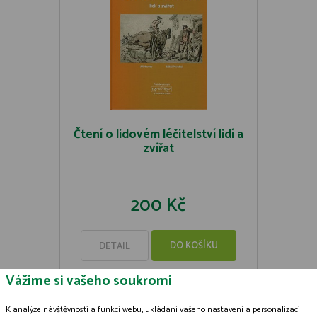
Čtení o lidovém léčitelství lidí a
zvířat
200 Kč
DO KOŠÍKU
DETAIL
Vážíme si vašeho soukromí
K analýze návštěvnosti a funkcí webu, ukládání vašeho nastavení a personalizaci