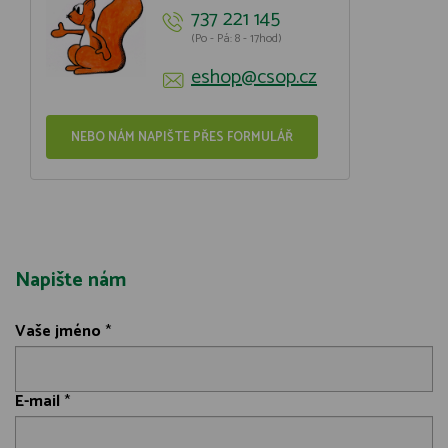
737 221 145
(Po - Pá: 8 - 17hod)
eshop@csop.cz
NEBO NÁM NAPIŠTE PŘES FORMULÁŘ
Napište nám
Vaše jméno
*
E-mail
*