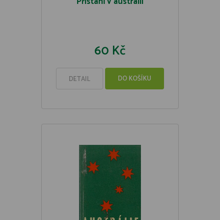
Přistání v austrálii
60 Kč
DO KOŠÍKU
DETAIL