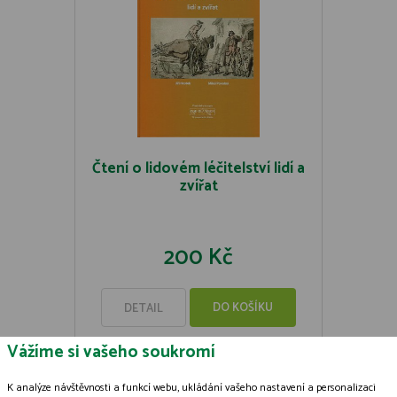
Čtení o lidovém léčitelství lidí a
zvířat
200 Kč
DO KOŠÍKU
DETAIL
Vážíme si vašeho soukromí
K analýze návštěvnosti a funkcí webu, ukládání vašeho nastavení a personalizaci