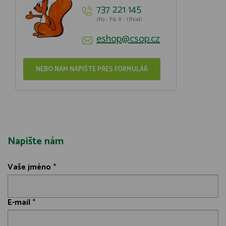
737 221 145
(Po - Pá: 8 - 17hod)
eshop@csop.cz
NEBO NÁM NAPIŠTE PŘES FORMULÁŘ
Napište nám
Vaše jméno
*
E-mail
*