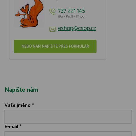
737 221 145
(Po - Pá: 8 - 17hod)
eshop@csop.cz
NEBO NÁM NAPIŠTE PŘES FORMULÁŘ
Napište nám
Vaše jméno
*
E-mail
*