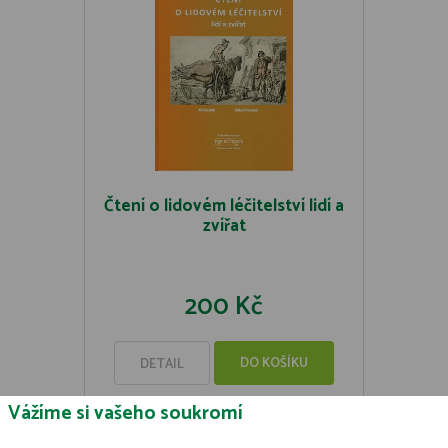
Čtení o lidovém léčitelství lidí a
zvířat
200 Kč
DO KOŠÍKU
DETAIL
Vážíme si vašeho soukromí