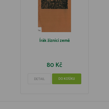
Írák žíznící země
80 Kč
DO KOŠÍKU
DETAIL