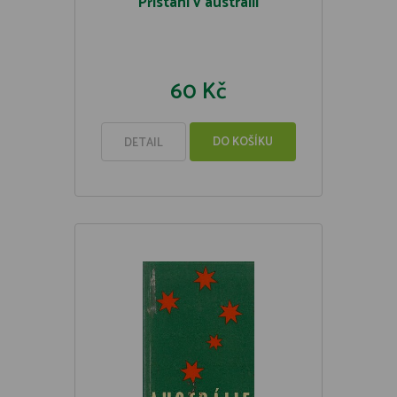
Přistání v austrálii
60 Kč
DO KOŠÍKU
DETAIL