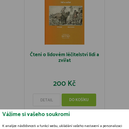
Čtení o lidovém léčitelství lidí a
zvířat
200 Kč
DO KOŠÍKU
DETAIL
Vážíme si vašeho soukromí
K analýze návštěvnosti a funkcí webu, ukládání vašeho nastavení a personalizaci