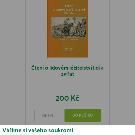
Čtení o lidovém léčitelství lidí a
zvířat
200 Kč
DO KOŠÍKU
DETAIL
Vážíme si vašeho soukromí