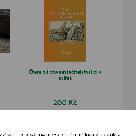
Čtení o lidovém léčitelství lidí a
zvířat
200 Kč
U
DO KOŠÍKU
DETAIL
áte, sdílíme se svými partnery pro sociální média, inzerci a analýzy,