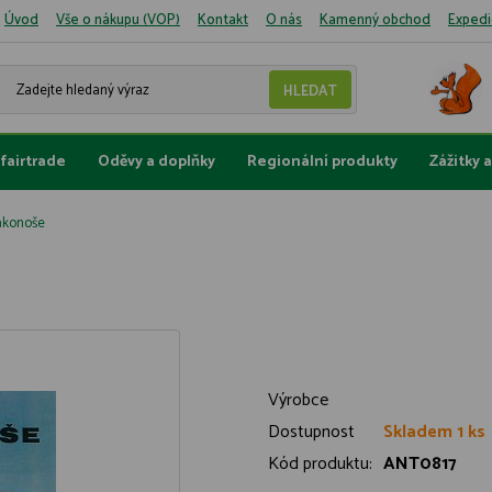
Úvod
Vše o nákupu (VOP)
Kontakt
O nás
Kamenný obchod
Expedi
fairtrade
Oděvy a doplňky
Regionální produkty
Zážitky 
akonoše
Výrobce
Dostupnost
Skladem 1 ks
Kód produktu:
ANT0817