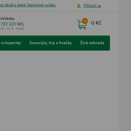
ce zboží v době Vánočních svátků
Příhlásit se
Infolinka
0
0 Kč
737 221 145
Po - Pá: 8 - 17hod
a vstupenky
Suvenýry, hry a hračky
Živá zahrada