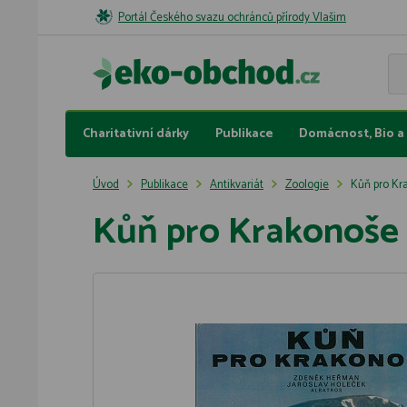
Portál Českého svazu ochránců přírody Vlašim
Charitativní dárky
Publikace
Domácnost, Bio a 
Úvod
Publikace
Antikvariát
Zoologie
Kůň pro Kr
Kůň pro Krakonoše