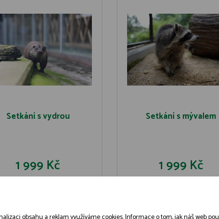
Setkání s vydrou
Setkání s mývalem
1 999 Kč
1 999 Kč
DO KOŠÍKU
DO KOŠÍK
DETAIL
DETAIL
alizaci obsahu a reklam využíváme cookies. Informace o tom, jak náš web použív