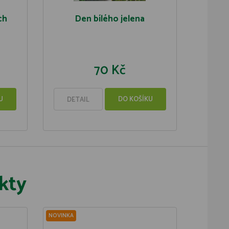
ch
Den bílého jelena
70 Kč
U
DO KOŠÍKU
DETAIL
kty
NOVINKA