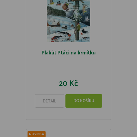
Plakát Ptáci na krmítku
20 Kč
DO KOŠÍKU
DETAIL
NOVINKA