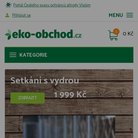
Portál Českého svazu ochránců přírody Vlašim
MENU
Příhlásit se
0
0 Kč
KATEGORIE
Setkání s vydrou
1 999 Kč
ZOBRAZIT