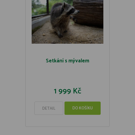
Setkání s mývalem
1 999 Kč
DO KOŠÍKU
DETAIL