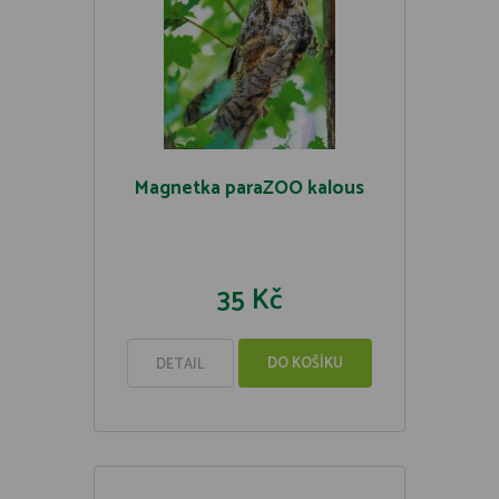
Magnetka paraZOO kalous
35 Kč
DO KOŠÍKU
DETAIL