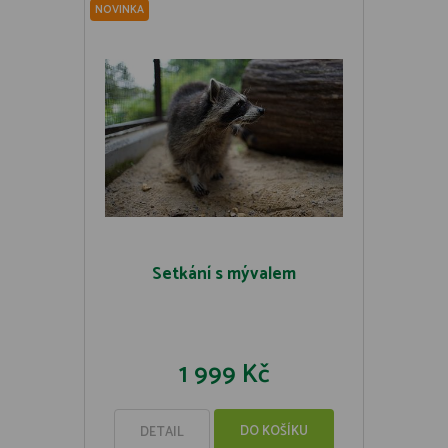
NOVINKA
Setkání s mývalem
1 999 Kč
DO KOŠÍKU
DETAIL